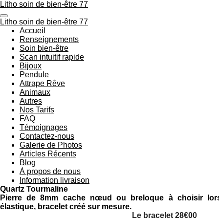
Litho soin de bien-être 77
Passer
au
Litho soin de bien-être 77
contenu
Accueil
principal
Renseignements
Soin bien-être
Scan intuitif rapide
Bijoux
Pendule
Attrape Rêve
Animaux
Autres
Nos Tarifs
FAQ
Témoignages
Contactez-nous
Galerie de Photos
Articles Récents
Blog
À propos de nous
Information livraison
Quartz Tourmaline
Pierre de 8mm cache nœud ou breloque à choisir lor
élastique, bracelet créé sur mesure.
Le bracelet 28€00