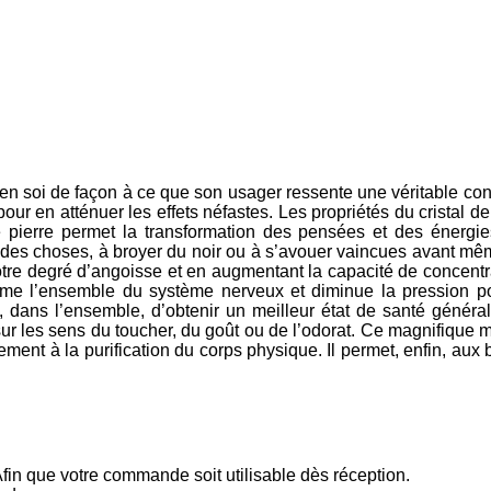
 en soi de façon à ce que son usager ressente une véritable conc
 pour en atténuer les effets néfastes. Les propriétés du cristal
se pierre permet la transformation des pensées et des énergies
 des choses, à broyer du noir ou à s’avouer vaincues avant mê
re degré d’angoisse et en augmentant la capacité de concentra
 l’ensemble du système nerveux et diminue la pression pour 
dans l’ensemble, d’obtenir un meilleur état de santé général 
s sur les sens du toucher, du goût ou de l’odorat. Ce magnifique
ement à la purification du corps physique. Il permet, enfin, aux
Afin que votre commande soit utilisable dès réception.