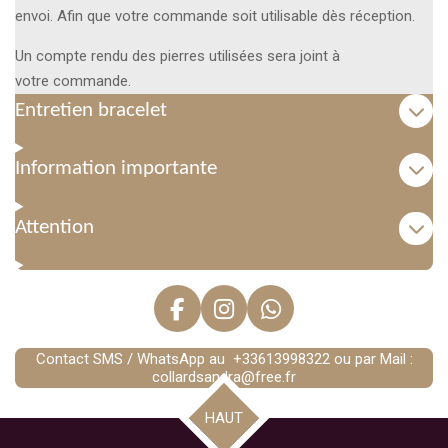
envoi. Afin que votre commande soit utilisable dès réception.
Un compte rendu des pierres utilisées sera joint à
votre commande.
Entretien bracelet
Information importante
Attention
F
I
W
a
n
h
Contact SMS / WhatsApp au +33613998322 ou par Mail :
c
s
a
collardsandra@free.fr
e
t
t
b
a
s
HAUT
o
g
A