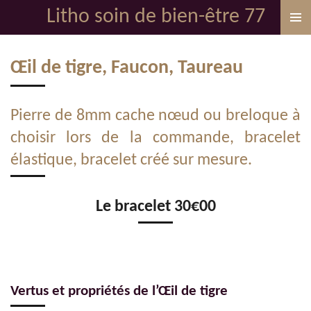
Litho soin de bien-être 77
Passer
au
contenu
Œil de tigre, Faucon, Taureau
principal
Pierre de 8mm cache nœud ou breloque à
choisir lors de la commande, bracelet
élastique, bracelet créé sur mesure.
Le bracelet 30€00
Vertus et propriétés de l’Œil de tigre