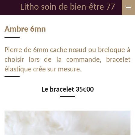
Litho soin de bien-être 77
Passer
au
contenu
Ambre 6mn
principal
Pierre de 6mm cache nœud ou breloque à
choisir lors de la commande, bracelet
élastique crée sur mesure.
Le bracelet 35€00