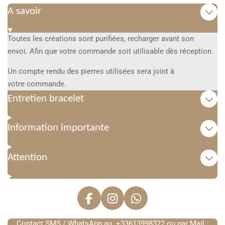
A savoir
Toutes les créations sont purifiées, recharger avant son
envoi. Afin que votre commande soit utilisable dès réception.
Un compte rendu des pierres utilisées sera joint à
votre commande.
Entretien bracelet
Information importante
Attention
F
I
W
a
n
h
Contact SMS / WhatsApp au +33613998322 ou par Mail :