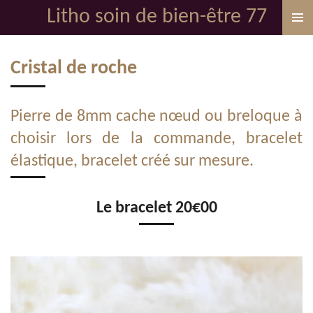
Litho soin de bien-être 77
Passer
au
contenu
Cristal de roche
principal
Pierre de 8mm cache nœud ou breloque à
choisir lors de la commande, bracelet
élastique, bracelet créé sur mesure.
Le bracelet 20€00