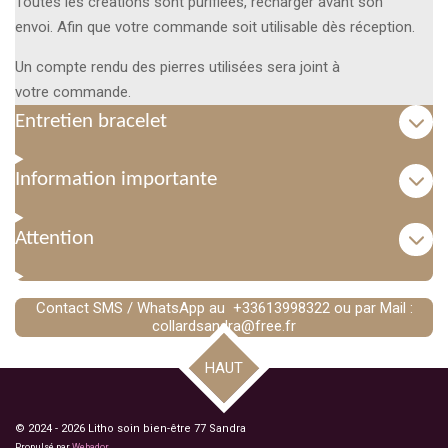
Toutes les créations sont purifiées, recharger avant son
envoi. Afin que votre commande soit utilisable dès réception.
Un compte rendu des pierres utilisées sera joint à
votre commande.
Entretien bracelet
Information importante
Attention
Contact SMS / WhatsApp au +33613998322 ou par Mail :
collardsandra@free.fr
HAUT
© 2024 - 2026 Litho soin bien-être 77 Sandra
Propulsé par
Webador