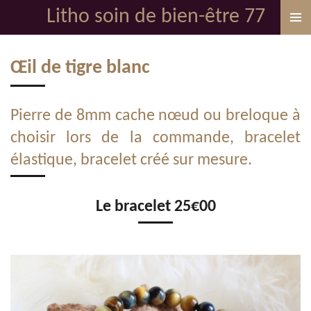
Litho soin de bien-être 77
Passer
au
contenu
Œil de tigre blanc
principal
Pierre de 8mm cache nœud ou breloque à
choisir lors de la commande, bracelet
élastique, bracelet créé sur mesure.
Le bracelet 25€00