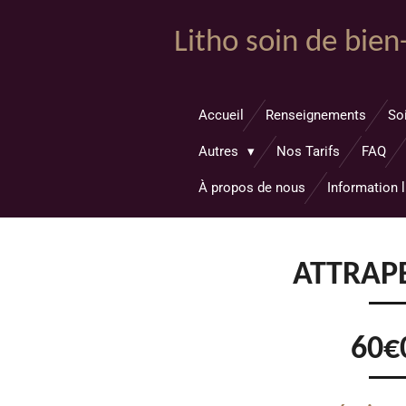
Passer
Litho soin de bien
au
contenu
principal
Accueil
Renseignements
So
Autres
Nos Tarifs
FAQ
À propos de nous
Information l
ATTRAP
60€