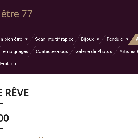
-être 77
in bien-être
Scan intuitif rapide
Bijoux
Pendule
Témoignages
Contactez-nous
Galerie de Photos
Articles
ivraison
E RÊVE
00