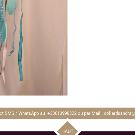
ct SMS / WhatsApp au +33613998322 ou par Mail : collardsandra@f
HAUT